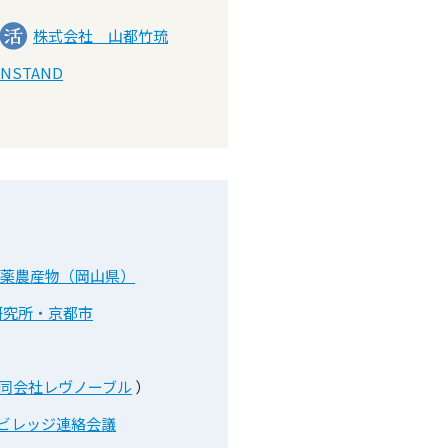
株式会社 山都竹琉
ANSTAND
薬農産物（岡山県）
研究所・京都市
同会社レヴノーブル
）
ビレッジ連絡会議