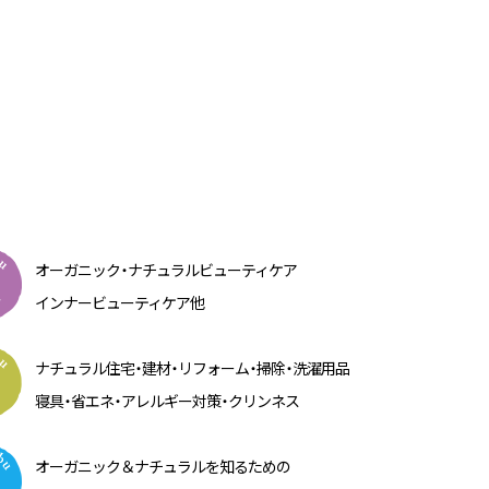
オーガニッ
ク・
ナチュラルビューティケア
インナービューティケア他
ナチュラル住
宅・
建
材・
リフォー
ム・
掃
除・
洗濯用品
寝
具・
省エ
ネ・
アレルギー対
策・
クリンネス
オーガニック＆ナチュラルを知るための