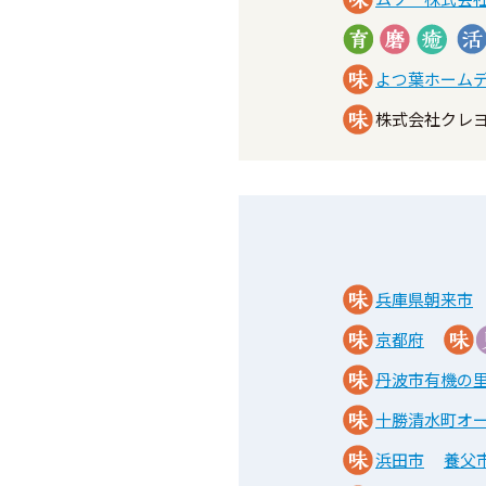
よつ葉ホーム
株式会社クレ
兵庫県朝来市
京都府
丹波市有機の
十勝清水町オ
浜田市
養父