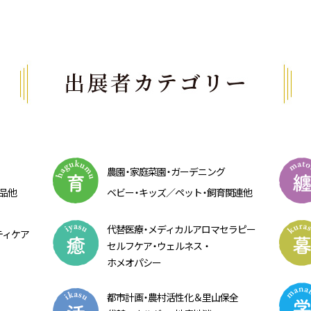
農
園・
家庭菜
園・
ガーデニング
品他
ベビ
ー・
キッズ／ペッ
ト・
飼育関連他
代替医
療・
メディカルアロマセラピー
ティケア
セルフケ
ア・
ウェルネス
・
ホメオパシー
都市計
画・
農村活性化＆里山保全