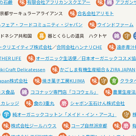
の石鹸
有限会社アフリカンスクエアー
アフガン
都／京都サーキュラーアライアンス
合名会社アリモト
ルフェア・フードコミュニティ・ジャパン
ウインドファーム
ンドネシア共和国
器とくらしの道具 ハクトヤ
ークリエイティブ株式会社
／
合同会社ハンナリCHE
遠赤青汁
HER LIFE
オーガニック生活便／日本オーガニックコスメ協
ki Craft Delicatessen
かごしま有機生産組合＆ZIRA JAPAN
 Japan株式会社
焼き菓子工房KIJIMA
クラタ
モス食品
ココナッツ専門店「ココウェル」
農業生産法
とカレッジ
食の3重丸
シャボン玉石けん株式会社
純オーガニックコットン「メイド・イン・アース」
株式会社ジールハウス
コープ自然派京都