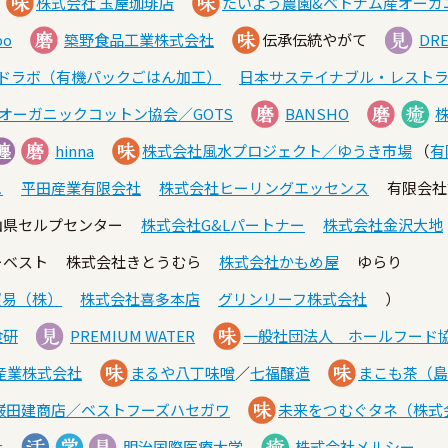
株式会社 玉屋珈琲店
たいよう農園&ベトナム産オーガ
o
築野食品工業株式会社
伝承伝統やがて
DR
ードラボ（有機パックごはん加工）
日本サステイナブル・レスト
本オーガニックコットン協会／GOTS
BANSHO
hinna
株式会社風水プロジェクト／ゆうき市場
（
有
ュ
平田産業有限会社
株式会社ヒーリングエッセンス
有限会社
山県セルプセンター
株式会社G&Lパートナー
株式会社金沢大地
ーベスト 株式会社きとうむら
株式会社かもめ屋
ゆらり
貿易（株）
株式会社喜多本店
グリンリーフ株式会社
）
食研
PREMIUM WATER
一般社団法人 ホールフード
産業株式会社
まるや八丁味噌
／
七福醸造
まこも茶（島
巌田建商店／ベストフーズハセガワ
未来をつむぐタネ（株式
社
明治国際医療大学
株式会社メルシー