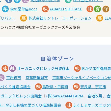
森の薬草店iroca
YABAKEI SHIITAKE
デリバリー
株式会社リントレーコーポレーション
LE
ヨンハウス/株式会社オーガニックフーズ普及協会
自治体ゾーン
オーガニックビレッジ丹波篠山
おかやま有機無農
京丹後市
京都府亀岡市
京都市ソーシャルイノベーション
里づくり推進協議会
鳥取県・日南町
奈良県 宇陀市
ーガニックビレッジ協議会
（
(株)SAWAYAMA FARM
、
宮地牧場
、
合
市／やぶし有機の里づくり推進協議会
ふくしまオーガニック