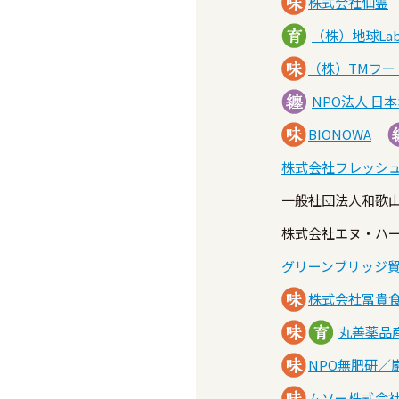
株式会社仙霊
（株）地球Lab
（株）TMフ
NPO法人 日
BIONOWA
株式会社フレッシ
一般社団法人和歌
株式会社エヌ・ハ
グリーンブリッジ
株式会社冨貴
丸善薬品
NPO無肥研／
ムソー株式会