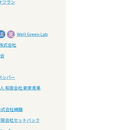
サフラン
Well Green Lab
株式会社
会
ペッパー
人 有限会社 新家青果
株式会社精膳
有限会社セットバック