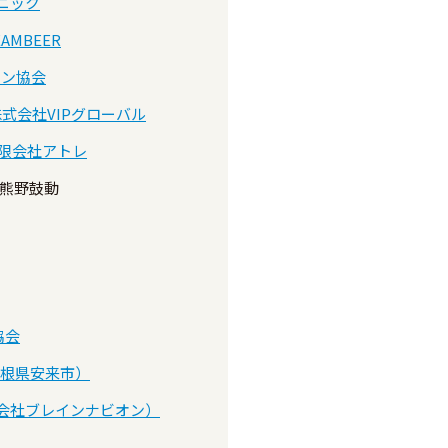
ニック
EAMBEER
ラン協会
株式会社VIPグローバル
限会社アトレ
熊野鼓動
協会
根県安来市）
会社ブレインナビオン）