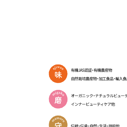
有機JAS認
証・
有機農産物
自然栽培農産
物・
加工食
品・
輸入食
オーガニッ
ク・
ナチュラルビュー
インナービューティケア他
伝
統・
伝
承・
自
然・
生
活・
技術他