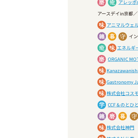
アレッポ
アースデイin京
アニマルウェ
イ
エネルギ
ORGANIC MOT
Kanazawanishi
Gastronomy
株式会社コス
CCF＆のとひ
株式会社神門