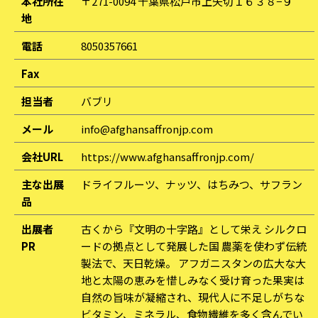
本社所在
〒271-0094 千葉県松戸市上矢切１６３８−９
地
電話
8050357661
Fax
担当者
バブリ
メール
info@afghansaffronjp.com
会社URL
https://www.afghansaffronjp.com/
主な出展
ドライフルーツ、ナッツ、はちみつ、サフラン
品
出展者
古くから『文明の十字路』として栄え シルクロ
PR
ードの拠点として発展した国 農薬を使わず伝統
製法で、天日乾燥。 アフガニスタンの広大な大
地と太陽の恵みを惜しみなく受け育った果実は
自然の旨味が凝縮され、現代人に不足しがちな
ビタミン、ミネラル、食物繊維を多く含んでい