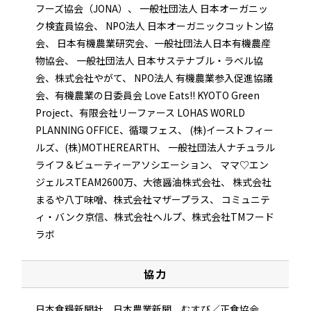
フーズ協会（JONA）、
一般社団法人 日本オーガニッ
ク検査員協会、
NPO法人 日本オーガニックコットン協
会、
日本有機農業研究会、一般社団法人日本有機農産
物協会、
一般社団法人 日本サステナブル・ラベル協
会、株式会社やがて、
NPO法人 有機農業参入促進協議
会、有機農業の日委員会
Love Eats!! KYOTO Green
Project、有限会社リーファース
LOHAS WORLD
PLANNING OFFICE、循環フェス、
(株)イーストフィー
ルズ、(株)MOTHEREARTH、
⼀般社団法⼈ナチュラル
ライフ＆ビューティーアソシエーション、
ママ♡エン
ジェルスTEAM2600万、大徳醤油株式会社、
株式会社
まるや八丁味噌、株式会社マザープラス、
コミュニテ
ィ・バンク京信、株式会社ヘルプ、株式会社TMフード
ラボ
協力
日本食糧新聞社、日本農業新聞、むすび／正食協会、