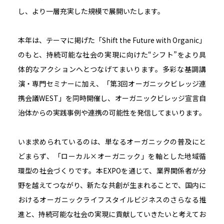
し、より一層充実した規模で展開いたします。
本年は、テーマに掲げた「Shift the Future with Organic」
のもと、持続可能な社会の実現に向けた“シフト”をより具
体的なアクションへとつなげてまいります。多彩な基調講
演・専門セミナーに加え、「第3回オーガニックビレッジ連
携会議WEST」を同時開催し、オーガニックビレッジ宣言自
治体からの実践事例や連携の可能性を発信してまいります。
いま求められているのは、単なるオーガニックの普及にと
どまらず、「ローカル×オーガニック」を軸とした地域循
環型の社会づくりです。本EXPOを通じて、業界関係者が分
野を越えてつながり、新たな共創が生まれることで、国内に
おけるオーガニックライフスタイルビジネスのさらなる推
進と、持続可能な社会の実現に貢献していきたいと考えてお