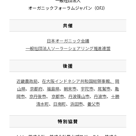
一般社団法人
オーガニックフォーラムジャパン（OFJ）
共催
日本オーガニック会議
一般社団法人ソーラーシェアリング推進連盟
後援
近畿農政局
、
在大阪インドネシア共和国総領事館、
岡
山県
、
京都府
、
福島県
、
朝来市
、
宇陀市
、
尾鷲市
、
亀
岡市
、
京丹後市
、
京都市
、
丹波篠山市
、
丹波市
、
十勝
清水町
、
日南町
、
浜田市
、
養父市
特別協賛