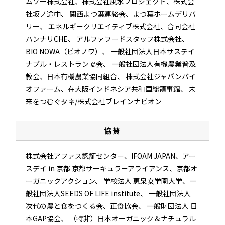
ムソー株式会社、株式会社風水プロジェクト、株式会
社坂ノ途中、
関西よつ葉連絡会、よつ葉ホームデリバ
リー、
エネルギークリエイティブ株式会社、合同会社
ハンナリCHE、
アルファフードスタッフ株式会社、
BIO NOWA（ビオノワ）、
一般社団法人日本サステイ
ナブル・レストラン協会、
一般社団法人有機農業普及
教会、日本有機農業協同組合、
株式会社ジャパンバイ
オファーム、在大阪インドネシア共和国総領事館、
未
来をつむぐタネ/株式会社ブレインナビオン
協賛
株式会社アファス認証センター、IFOAM JAPAN、アー
スデイ in 京都
京都サーキュラーアライアンス、京都オ
ーガニックアクション、
学校法人 恵泉女学園大学、一
般社団法人SEEDS OF LIFE institute、
一般社団法人
次代の農と食をつくる会、正食協会、
一般財団法人 日
本GAP協会、
（特非）日本オーガニック＆ナチュラル