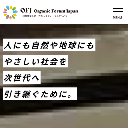
MENU
日本をもっと
つながり、ひろがり、
人にも自然や地球にも
オーガニックシーンの
サステナブルビジネス・
オーガニックに、
根づく私たちの
やさしい社会を
今とこれからを
スタンダードに向けて
オーガニック
オーガニック3.0を推進
サステナブルに
次世代へ
クリエイト
持続可能な開発目標
引き継ぐために。
SDGsの実現に向けて
オーガニック3.0を推進
持続可能な開発目標
SDGsの実現に向けて