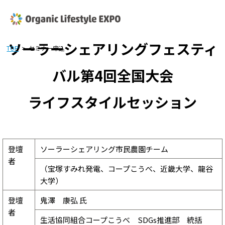
ソーラーシェアリングフェスティ
TOP
>
セミナー申込
バル第4回全国大会
ライフスタイルセッション
登壇
ソーラーシェアリング市民農園チーム
者
（宝塚すみれ発電、コープこうべ、近畿大学、龍谷
大学）
登壇
鬼澤 康弘 氏
者
生活協同組合コープこうべ SDGs推進部 統括