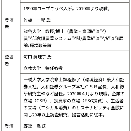
1999年コープこうべ入所。2019年より現職。
登壇
竹歳 一紀 氏
者
龍谷大学 教授/博士（農業・資源経済学）
農学部食糧農業システム学科/農業経済学/経済発展
論/環境政策論
登壇
河口 眞理子 氏
者
立教大学 特任教授
一橋大学大学院修士課程修了（環境経済）後大和証
券入社。大和証券グループ本社ＣＳＲ室長、大和総
研研究主幹など歴任。2020年４月より現職。企業の
立場（CSR）、投資家の立場（ESG投資）、生活者
の立場（エシカル消費）のサステナビリティ全般に
関し20年以上調査研究、提言活動に従事。
登壇
野津 喬 氏