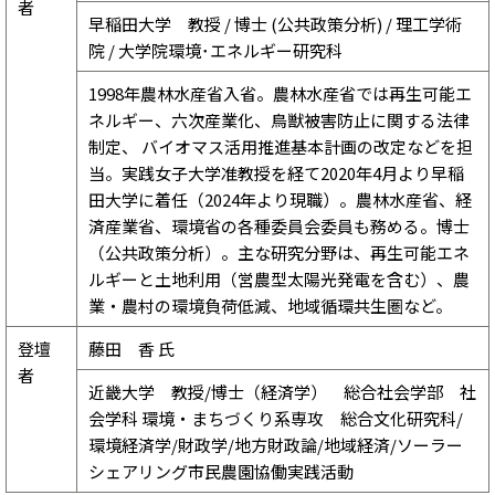
者
早稲田大学 教授 / 博士 (公共政策分析) / 理工学術
院 / 大学院環境･エネルギー研究科
1998年農林水産省入省。農林水産省では再生可能エ
ネルギー、六次産業化、鳥獣被害防止に関する法律
制定、 バイオマス活用推進基本計画の改定などを担
当。実践女子大学准教授を経て2020年4月より早稲
田大学に着任（2024年より現職）。農林水産省、経
済産業省、環境省の各種委員会委員も務める。博士
（公共政策分析）。主な研究分野は、再生可能エネ
ルギーと土地利用（営農型太陽光発電を含む）、農
業・農村の環境負荷低減、地域循環共生圏など。
登壇
藤田 香 氏
者
近畿大学 教授/博士（経済学） 総合社会学部 社
会学科 環境・まちづくり系専攻 総合文化研究科/
環境経済学/財政学/地方財政論/地域経済/ソーラー
シェアリング市民農園協働実践活動